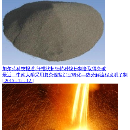
加尔英科技报道-纤维状超细特种镍粉制备取得突破
最近，中南大学采用复杂镍盐沉淀转化—热分解流程发明了制备
[
2015
-
12
-
12
]