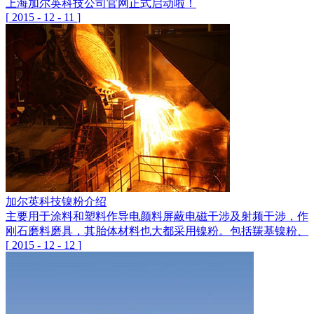
上海加尔英科技公司官网正式启动啦！
[
2015
-
12
-
11
]
加尔英科技镍粉介绍
主要用于涂料和塑料作导电颜料屏蔽电磁干涉及射频干涉，作各
刚石磨料磨具，其胎体材料也大都采用镍粉。包括羰基镍粉、
[
2015
-
12
-
12
]