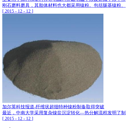
刚石磨料磨具，其胎体材料也大都采用镍粉。包括羰基镍粉、
[
2015
-
12
-
12
]
加尔英科技报道-纤维状超细特种镍粉制备取得突破
最近，中南大学采用复杂镍盐沉淀转化—热分解流程发明了制备
[
2015
-
12
-
12
]