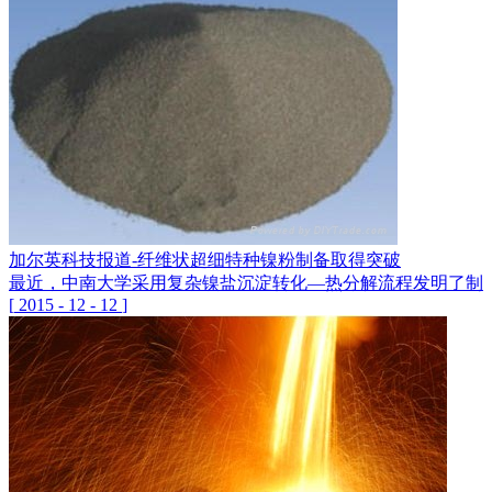
加尔英科技报道-纤维状超细特种镍粉制备取得突破
最近，中南大学采用复杂镍盐沉淀转化—热分解流程发明了制备
[
2015
-
12
-
12
]