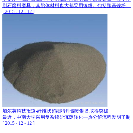
刚石磨料磨具，其胎体材料也大都采用镍粉。包括羰基镍粉、
[
2015
-
12
-
12
]
加尔英科技报道-纤维状超细特种镍粉制备取得突破
最近，中南大学采用复杂镍盐沉淀转化—热分解流程发明了制备
[
2015
-
12
-
12
]