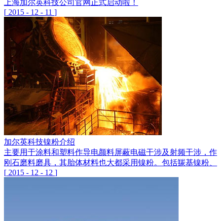
上海加尔英科技公司官网正式启动啦！
[
2015
-
12
-
11
]
加尔英科技镍粉介绍
主要用于涂料和塑料作导电颜料屏蔽电磁干涉及射频干涉，作各
刚石磨料磨具，其胎体材料也大都采用镍粉。包括羰基镍粉、
[
2015
-
12
-
12
]