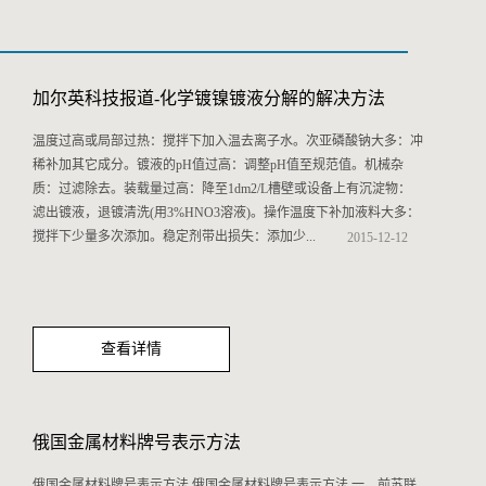
加尔英科技报道-化学镀镍镀液分解的解决方法
温度过高或局部过热：搅拌下加入温去离子水。次亚磷酸钠大多：冲
稀补加其它成分。镀液的pH值过高：调整pH值至规范值。机械杂
质：过滤除去。装载量过高：降至1dm2/L槽壁或设备上有沉淀物：
滤出镀液，退镀清洗(用3%HNO3溶液)。操作温度下补加液料大多：
搅拌下少量多次添加。稳定剂带出损失：添加少...
2015
-
12
-
12
量稳定剂。催化物质带入镀液：加强镀前清洗。镀层剥离碎片：过滤
镀液。
查看详情
俄国金属材料牌号表示方法
俄国金属材料牌号表示方法 俄国金属材料牌号表示方法 一、前苏联