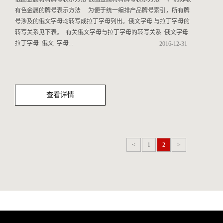
有色金属的牌号表示方法 为便于统一编排产品牌号索引，所有牌
号涉及的俄文字母均转写成拉丁字母列出。俄文字母 与拉丁字母的
转写关系见下表。 有关俄文字母与拉丁字母的转写关系 俄文字母
拉丁字母 俄文 字母...
2016
-
12
-
31
拉丁 字母 俄文 字母 拉丁 字母 俄文 字母 拉丁 字母 А（а）
Б（б） В（в） Г（г） Д（д） Е（е） Ж（ж） A(a) B(b) V(v) G(g)
查看详情
D(d) E 或 Ie(e 或 ie) Zh(zh) З（з） Й（й） К（к） Л（л） М（м）
Н（н） О（о） Z(z) I(i) K(k) L(l) M(m) N(n) O(o) П（п） Р（р）
С（с） Т（т） У（у） Ф（ф） Х（х） P(p) R(r) S(s) T(t) U(u) F(f)
Kh(kh) Ц（ц） Ч（ч） Ш（ш） Щ...
<
1
2
>